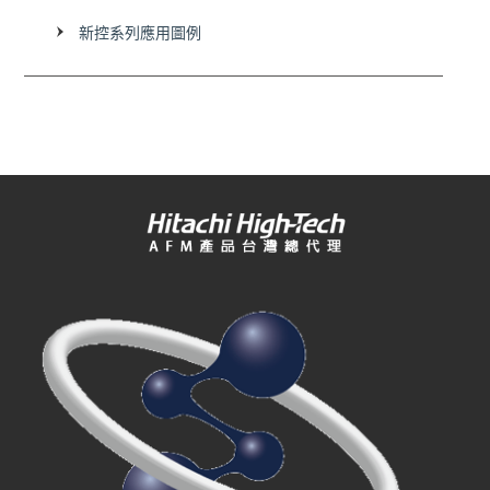
【1組SCR應用控制圖】
新控系列應用圖例