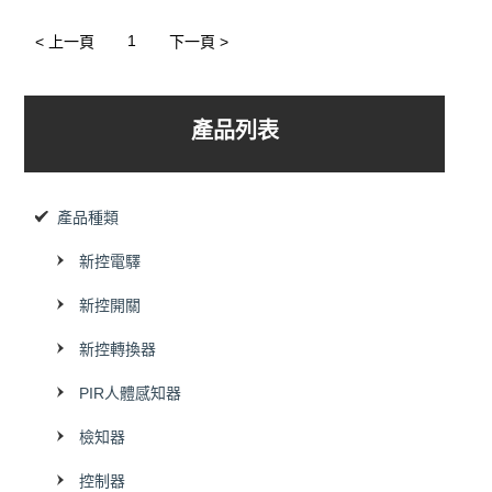
【3組以下新控節電控制圖】
1
< 上一頁
下一頁 >
產品列表
產品種類
新控電驛
新控開關
新控轉換器
PIR人體感知器
檢知器
控制器