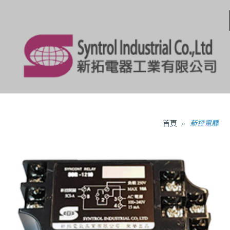
首頁
新控電驛