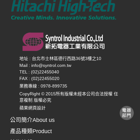
地址 : 台北市士林區德行西路36號3樓之10
Mail :
info@syntrol.com.tw
TEL : (02)22455040
FAX : (02)22455020
業務專線 :
0978-899735
CopyRight © 2015所有版權未經本公司合法授權 任
意複制 版權必究
蘋果網頁設計
公司簡介About us
產品種類Product